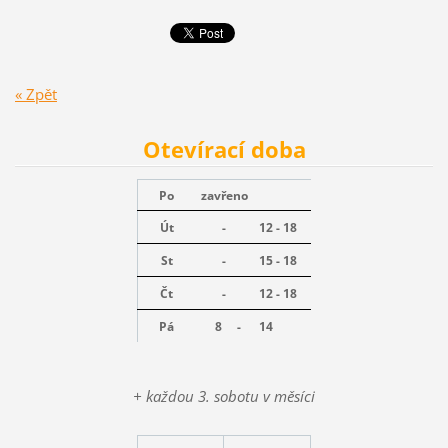
« Zpět
Otevírací doba
Po
zavřeno
Út
-
12 - 18
St
-
15 - 18
Čt
-
12 - 18
Pá
8 -
14
+ každou 3. sobotu v měsíci