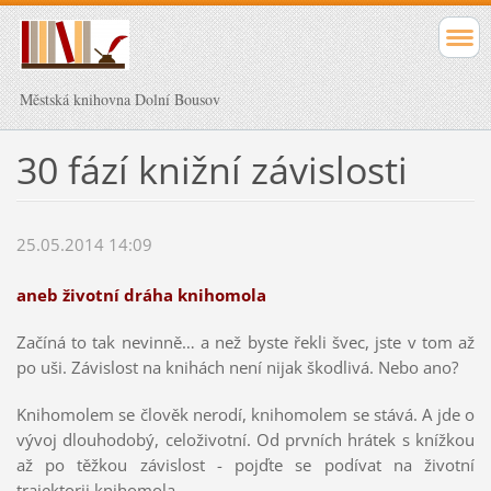
Městská knihovna Dolní Bousov
30 fází knižní závislosti
25.05.2014 14:09
aneb životní dráha knihomola
Začíná to tak nevinně… a než byste řekli švec, jste v tom až
po uši. Závislost na knihách není nijak škodlivá. Nebo ano?
Knihomolem se člověk nerodí, knihomolem se stává. A jde o
vývoj dlouhodobý, celoživotní. Od prvních hrátek s knížkou
až po těžkou závislost - pojďte se podívat na životní
trajektorii knihomola.