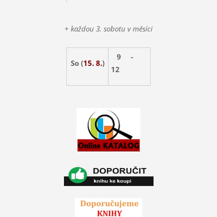
+ každou 3. sobotu v měsíci
9 -
So (
15. 8.
)
12