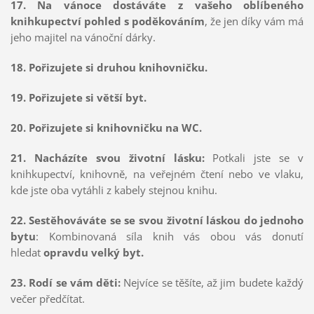
17. Na vánoce dostáváte z vašeho oblíbeného
knihkupectví pohled s poděkováním
, že jen díky vám má
jeho majitel na vánoční dárky.
18. Pořizujete si druhou knihovničku.
19. Pořizujete si větší byt.
20. Pořizujete si knihovničku na WC.
21. Nacházíte svou životní lásku:
Potkali jste se v
knihkupectví, knihovně, na veřejném čtení nebo ve vlaku,
kde jste oba vytáhli z kabely stejnou knihu.
22. Sestěhováváte se se svou životní láskou do jednoho
bytu
: Kombinovaná síla knih vás obou vás donutí
hledat
opravdu velký byt.
23. Rodí se vám děti:
Nejvíce se těšíte, až jim budete každý
večer předčítat.