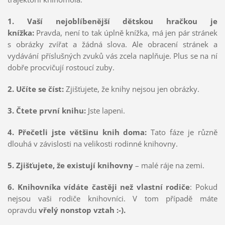
1. Vaší nejoblíbenější dětskou hračkou je
knížka:
Pravda, není to tak úplně knížka, má jen pár stránek
s obrázky zvířat a žádná slova. Ale obracení stránek a
vydávání příslušných zvuků vás zcela naplňuje. Plus se na ní
dobře procvičují rostoucí zuby.
2. Učíte se číst:
Zjišťujete, že knihy nejsou jen obrázky.
3. Čtete první knihu:
Jste lapeni.
4. Přečetli jste většinu knih doma:
Tato fáze je různě
dlouhá v závislosti na velikosti rodinné knihovny.
5. Zjišťujete, že existují knihovny
– malé ráje na zemi.
6. Knihovníka vídáte častěji než vlastní rodiče
: Pokud
nejsou vaši rodiče knihovníci. V tom případě máte
opravdu
vřelý nonstop vztah :-).