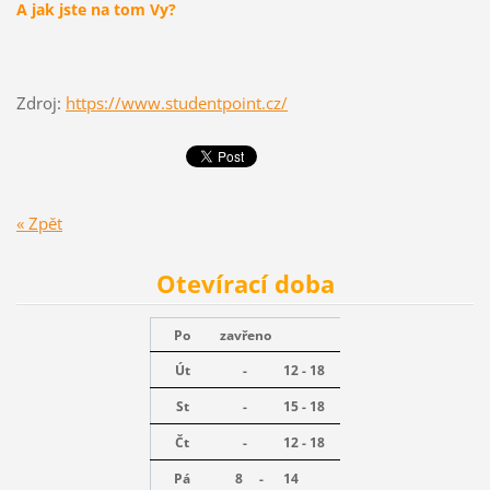
A jak jste na tom Vy?
Zdroj:
https://www.studentpoint.cz/
« Zpět
Otevírací doba
Po
zavřeno
Út
-
12 - 18
St
-
15 - 18
Čt
-
12 - 18
Pá
8 -
14