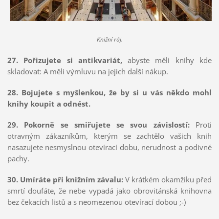
Knižní ráj.
27. Pořizujete si antikvariát,
abyste měli knihy kde
skladovat: A měli výmluvu na jejich další nákup.
28. Bojujete s myšlenkou, že by si u vás někdo mohl
knihy koupit a odnést.
29. Pokorně se smiřujete se svou závislostí:
Proti
otravným zákazníkům, kterým se zachtělo vašich knih
nasazujete nesmyslnou otevírací dobu, nerudnost a podivné
pachy.
30. Umíráte při knižním závalu:
V krátkém okamžiku před
smrtí doufáte, že nebe vypadá jako obrovitánská knihovna
bez čekacích listů a s neomezenou otevírací dobou ;-)