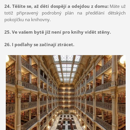
24. Těšíte se, až děti dospějí a odejdou z domu:
Máte už
totiž připravený podrobný plán na předělání dětských
pokojíčku na knihovny.
25. Ve vašem bytě již není pro knihy vidět stěny.
26. I podlahy se začínají ztrácet.