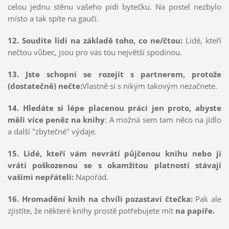
celou jednu stěnu vašeho pidi bytečku. Na postel nezbylo
místo a tak spíte na gauči.
12. Soudíte lidi na základě toho, co ne/čtou:
Lidé, kteří
nečtou vůbec, jsou pro vás tou největší spodinou.
13. Jste schopni se rozejít s partnerem, protože
(dostatečně) nečte:
Vlastně si s nikým takovým nezačnete.
14. Hledáte si lépe placenou práci jen proto, abyste
měli více peněz na knihy
: A možná sem tam něco na jídlo
a další "zbytečné" výdaje.
15. Lidé, kteří vám nevrátí půjčenou knihu nebo ji
vrátí poškozenou se s okamžitou platností stávají
vašimi nepřáteli:
Napořád.
16. Hromadění knih na chvíli pozastaví čtečka:
Pak ale
zjistíte, že některé knihy prostě potřebujete mít
na papíře.