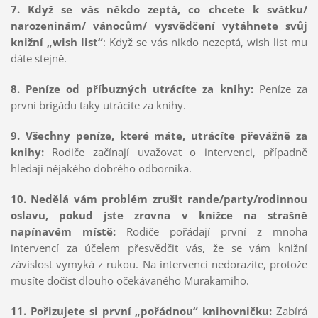
7. Když se vás někdo zeptá, co chcete k svátku/
narozeninám/ vánocům/ vysvědčení vytáhnete svůj
knižní „wish list“
: Když se vás nikdo nezeptá, wish list mu
dáte stejně.
8. Peníze od příbuzných utrácíte za knihy:
Peníze za
první brigádu taky utrácíte za knihy.
9. Všechny peníze, které máte, utrácíte převážně za
knihy:
Rodiče začínají uvažovat o intervenci, případně
hledají nějakého dobrého odborníka.
10. Nedělá vám problém zrušit rande/party/rodinnou
oslavu, pokud jste zrovna v knížce na strašně
napínavém místě:
Rodiče pořádají první z mnoha
intervencí za účelem přesvědčit vás, že se vám knižní
závislost vymyká z rukou. Na intervenci nedorazíte, protože
musíte dočíst dlouho očekávaného Murakamiho.
11. Pořizujete si první „pořádnou“ knihovničku:
Zabírá