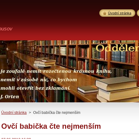
Úvodní stránka
ousov
Úvodní stránka
>
Ovčí babička čte nejmenším
Ovčí babička čte nejmenším