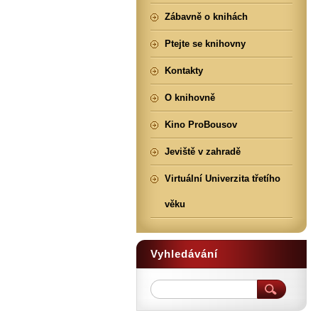
Zábavně o knihách
Ptejte se knihovny
Kontakty
O knihovně
Kino ProBousov
Jeviště v zahradě
Virtuální Univerzita třetího
věku
Vyhledávání