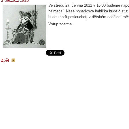
27.06.2012 16:30
Ve středu 27. června 2012 v 16:30 budeme napo
nejmenší. Naše pohádková babička bude číst z 
budou chtít poslouchat, v dětském oddělení mě
Vstup zdarma.
Zpět