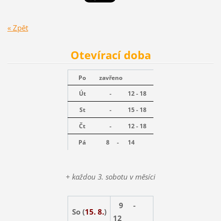
« Zpět
Otevírací doba
Po
zavřeno
Út
-
12 - 18
St
-
15 - 18
Čt
-
12 - 18
Pá
8 -
14
+ každou 3. sobotu v měsíci
9 -
So (
15. 8.
)
12