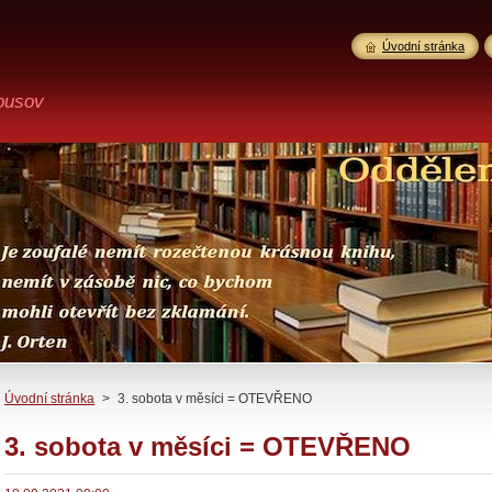
Úvodní stránka
ousov
Úvodní stránka
>
3. sobota v měsíci = OTEVŘENO
3. sobota v měsíci = OTEVŘENO