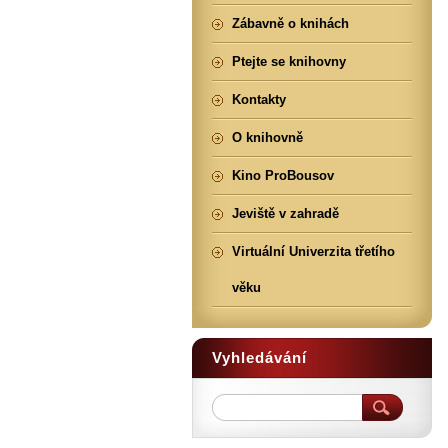
Zábavně o knihách
Ptejte se knihovny
Kontakty
O knihovně
Kino ProBousov
Jeviště v zahradě
Virtuální Univerzita třetího
věku
Vyhledávání