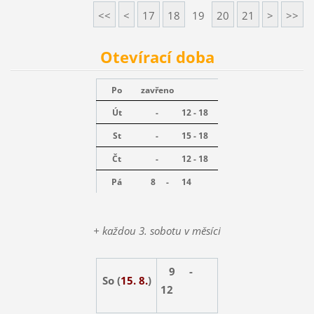
<<
<
17
18
19
20
21
>
>>
Otevírací doba
Po
zavřeno
Út
-
12 - 18
St
-
15 - 18
Čt
-
12 - 18
Pá
8 -
14
+ každou 3. sobotu v měsíci
9 -
So (
15. 8.
)
12