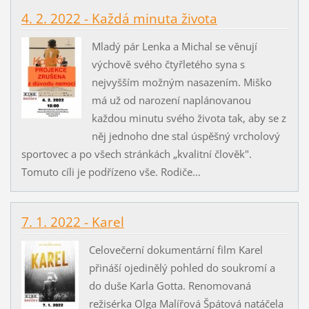
4. 2. 2022 - Každá minuta života
Mladý pár Lenka a Michal se věnují
výchově svého čtyřletého syna s
nejvyšším možným nasazením. Miško
má už od narození naplánovanou
každou minutu svého života tak, aby se z
něj jednoho dne stal úspěšný vrcholový
sportovec a po všech stránkách „kvalitní člověk".
Tomuto cíli je podřízeno vše. Rodiče...
7. 1. 2022 - Karel
Celovečerní dokumentární film Karel
přináší ojedinělý pohled do soukromí a
do duše Karla Gotta. Renomovaná
režisérka Olga Malířová Špátová natáčela