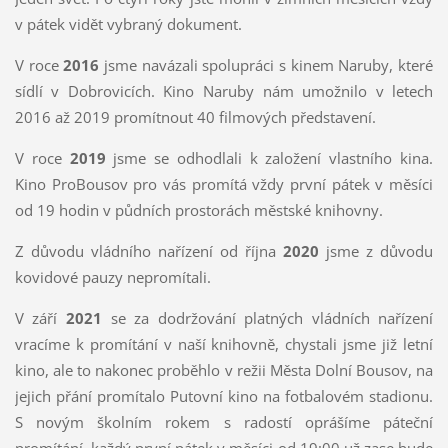
v pátek vidět vybraný dokument.
V roce
2016
jsme navázali spolupráci s kinem Naruby, které
sídlí v Dobrovicích. Kino Naruby nám umožnilo v letech
2016 až 2019 promítnout 40 filmových představení.
V roce
2019
jsme se odhodlali k založení vlastního kina.
Kino ProBousov pro vás promítá vždy první pátek v měsíci
od 19 hodin v půdních prostorách městské knihovny.
Z důvodu vládního nařízení od října
2020
jsme z důvodu
kovidové pauzy nepromítali.
V září
2021
se za dodržování platných vládních nařízení
vracíme k promítání v naší knihovně, chystali jsme již letní
kino, ale to nakonec proběhlo v režii Města Dolní Bousov, na
jejich přání promítalo Putovní kino na fotbalovém stadionu.
S novým školním rokem s radostí oprášíme páteční
promítání, každý první pátek v měsíci od 19:00 už zase bude