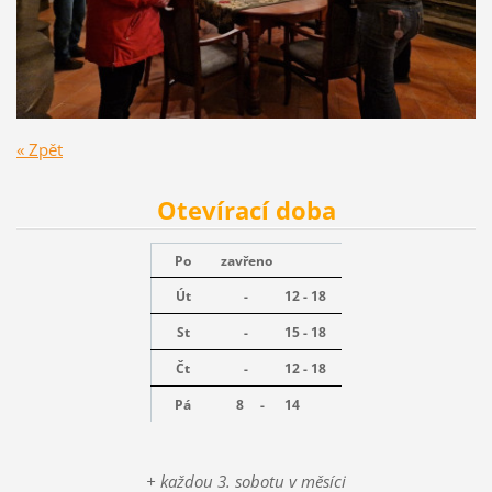
« Zpět
Otevírací doba
Po
zavřeno
Út
-
12 - 18
St
-
15 - 18
Čt
-
12 - 18
Pá
8 -
14
+ každou 3. sobotu v měsíci