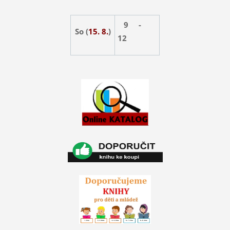
9 -
So (
15. 8.
)
12