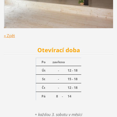
« Zpět
Otevírací doba
Po
zavřeno
Út
-
12 - 18
St
-
15 - 18
Čt
-
12 - 18
Pá
8 -
14
+ každou 3. sobotu v měsíci