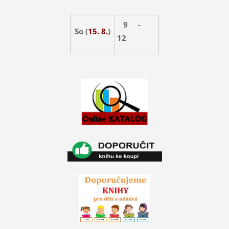
9 -
So (
15. 8.
)
12