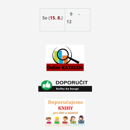
9 -
So (
15. 8.
)
12