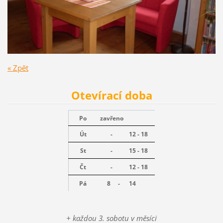
« Zpět
Otevírací doba
Po
zavřeno
Út
-
12 - 18
St
-
15 - 18
Čt
-
12 - 18
Pá
8 -
14
+ každou 3. sobotu v měsíci