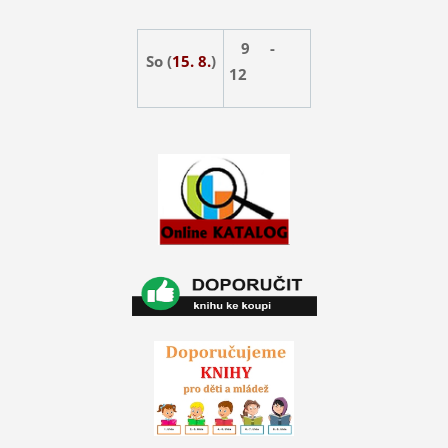
9 -
So (
15. 8.
)
12