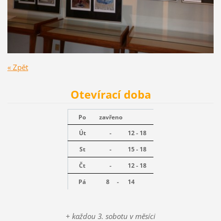
« Zpět
Otevírací doba
Po
zavřeno
Út
-
12 - 18
St
-
15 - 18
Čt
-
12 - 18
Pá
8 -
14
+ každou 3. sobotu v měsíci