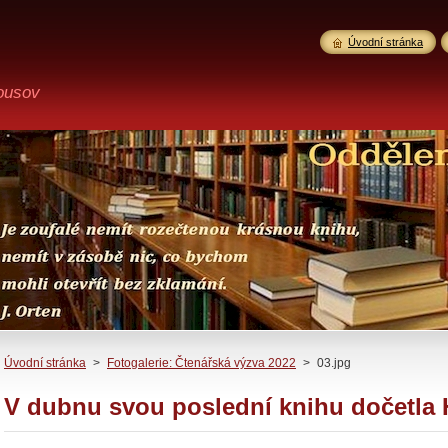
Úvodní stránka
ousov
Úvodní stránka
>
Fotogalerie: Čtenářská výzva 2022
>
03.jpg
V dubnu svou poslední knihu dočetla