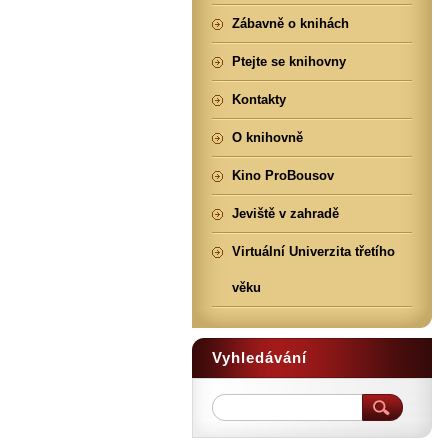
Zábavně o knihách
Ptejte se knihovny
Kontakty
O knihovně
Kino ProBousov
Jeviště v zahradě
Virtuální Univerzita třetího
věku
Vyhledávání