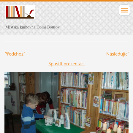
Městská knihovna Dolní Bousov
Předchozí
Následující
Spustit prezentaci