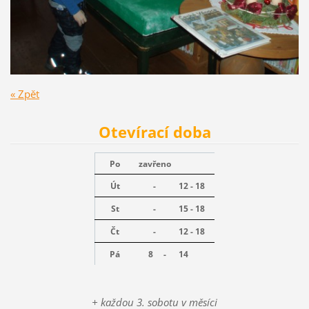
« Zpět
Otevírací doba
Po
zavřeno
Út
-
12 - 18
St
-
15 - 18
Čt
-
12 - 18
Pá
8 -
14
+ každou 3. sobotu v měsíci