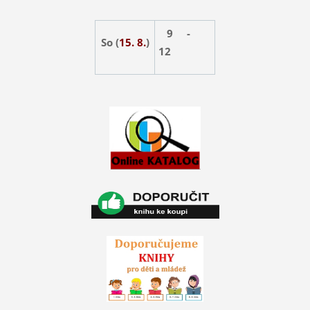
9 -
So (
15. 8.
)
12