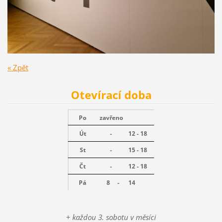
« Zpět
Otevírací doba
Po
zavřeno
Út
-
12 - 18
St
-
15 - 18
Čt
-
12 - 18
Pá
8 -
14
+ každou 3. sobotu v měsíci