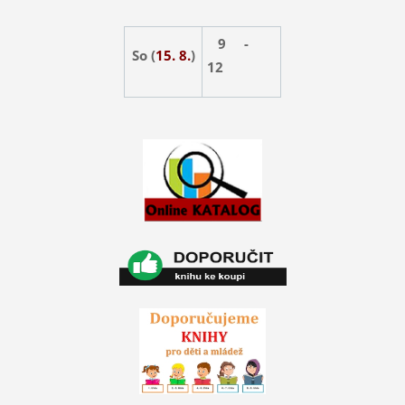
9 -
So (
15. 8.
)
12