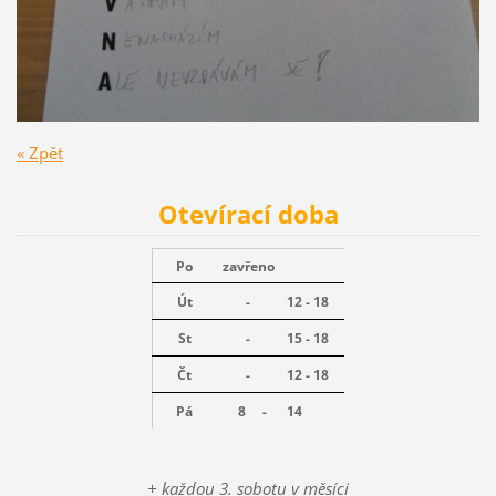
« Zpět
Otevírací doba
Po
zavřeno
Út
-
12 - 18
St
-
15 - 18
Čt
-
12 - 18
Pá
8 -
14
+ každou 3. sobotu v měsíci