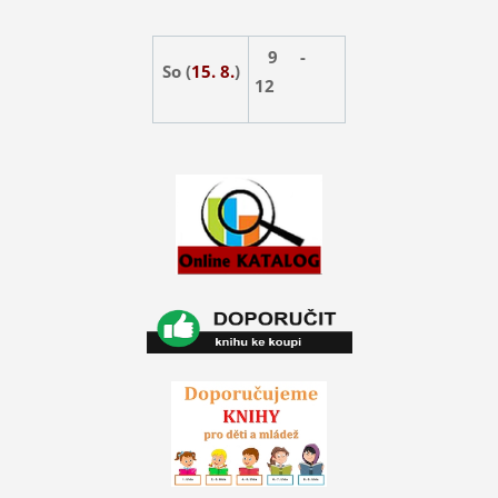
9 -
So (
15. 8.
)
12