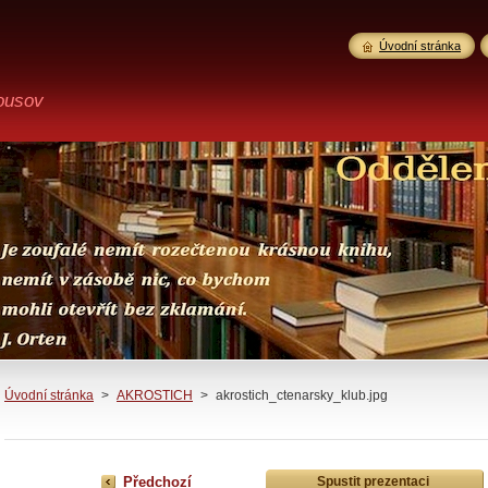
Úvodní stránka
ousov
Úvodní stránka
>
AKROSTICH
>
akrostich_ctenarsky_klub.jpg
Předchozí
Spustit prezentaci