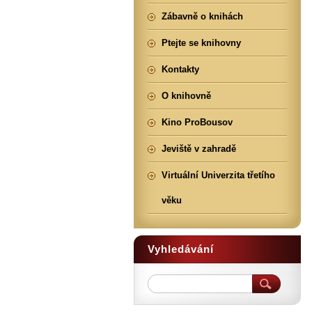
Zábavně o knihách
Ptejte se knihovny
Kontakty
O knihovně
Kino ProBousov
Jeviště v zahradě
Virtuální Univerzita třetího
věku
Vyhledávání