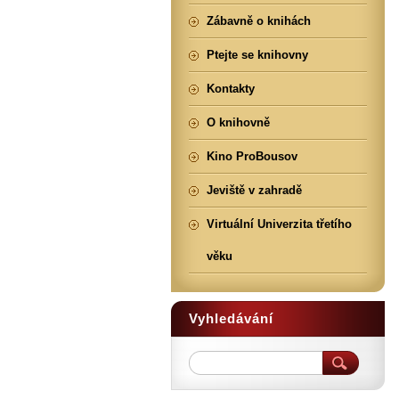
Zábavně o knihách
Ptejte se knihovny
Kontakty
O knihovně
Kino ProBousov
Jeviště v zahradě
Virtuální Univerzita třetího
věku
Vyhledávání