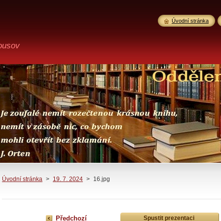
Úvodní stránka
ousov
Úvodní stránka
>
19. 7. 2024
>
16.jpg
Předchozí
Spustit prezentaci