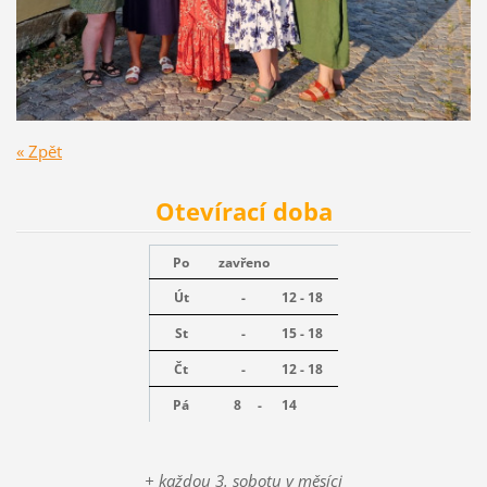
« Zpět
Otevírací doba
Po
zavřeno
Út
-
12 - 18
St
-
15 - 18
Čt
-
12 - 18
Pá
8 -
14
+ každou 3. sobotu v měsíci