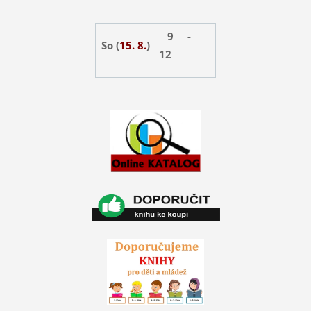
9 -
So (
15. 8.
)
12