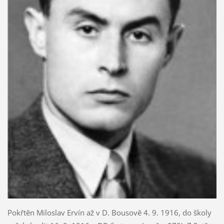
Pokřtěn Miloslav Ervín až v D. Bousově 4. 9. 1916, do školy