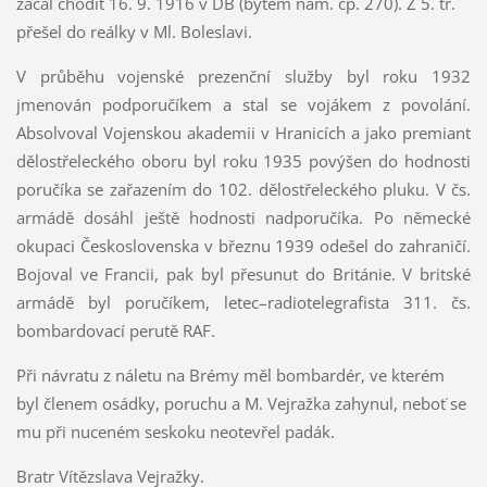
začal chodit 16. 9. 1916 v DB (bytem nám. čp. 270). Z 5. tř.
přešel do reálky v Ml. Boleslavi.
V průběhu vojenské prezenční služby byl roku 1932
jmenován podporučíkem a stal se vojákem z povolání.
Absolvoval Vojenskou akademii v Hranicích a jako premiant
dělostřeleckého oboru byl roku 1935 povýšen do hodnosti
poručíka se zařazením do 102. dělostřeleckého pluku. V čs.
armádě dosáhl ještě hodnosti nadporučíka. Po německé
okupaci Československa v březnu 1939 odešel do zahraničí.
Bojoval ve Francii, pak byl přesunut do Británie. V britské
armádě byl poručíkem, letec–radiotelegrafista 311. čs.
bombardovací perutě RAF.
Při návratu z náletu na Brémy měl bombardér, ve kterém
byl členem osádky, poruchu a M. Vejražka zahynul, neboť se
mu při nuceném seskoku neotevřel padák.
Bratr Vítězslava Vejražky.