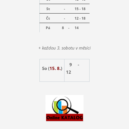
St
-
15 - 18
Čt
-
12 - 18
Pá
8 -
14
+ každou 3. sobotu v měsíci
9 -
So (
15. 8.
)
12