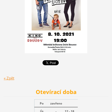
« Zpět
Otevírací doba
Po
zavřeno
Út
-
12 - 18